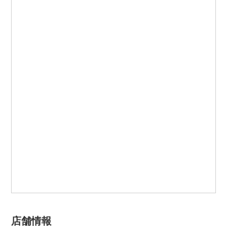
※表示している税込価格は参考税込価格になっており、レジでの精算
時に消費税を計算しなおし端数は切り捨てとなります。
店舗情報