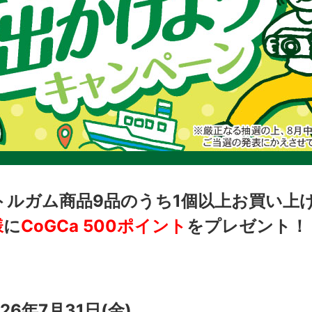
トルガム商品9品のうち1個以上お買い上
様
に
CoGCa 500ポイント
をプレゼント！
26年7月31日(金)