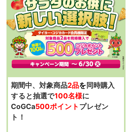
期間中、対象商品
2品
を
同時購入
すると抽選で
100名様
に
CoGCa
500ポイント
プレゼン
ト！